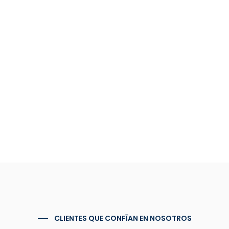
Enfriadores de leche
Paneles térmicos
Paneles para la construcción industrial
Arquitectura Industrializada
CLIENTES QUE CONFĪAN EN NOSOTROS