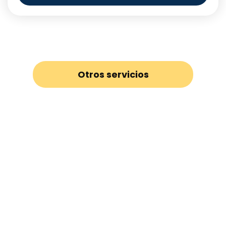
Otros servicios
Industría Alimenticia
Sala de procesamiento de alimentos
Almacenes inteligentes
Dock de carga
Cámaras frigoríficas
Puertas Frigoríficas